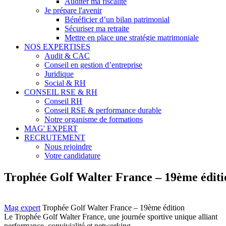
Auditer ma fiscalité
Je prépare l'avenir
Bénéficier d’un bilan patrimonial
Sécuriser ma retraite
Mettre en place une stratégie matrimoniale
NOS EXPERTISES
Audit & CAC
Conseil en gestion d’entreprise
Juridique
Social & RH
CONSEIL RSE & RH
Conseil RH
Conseil RSE & performance durable
Notre organisme de formations
MAG' EXPERT
RECRUTEMENT
Nous rejoindre
Votre candidature
Trophée Golf Walter France – 19ème éditi
Mag expert
Trophée Golf Walter France – 19ème édition
Le Trophée Golf Walter France, une journée sportive unique alliant
performance, convivialité et networking.