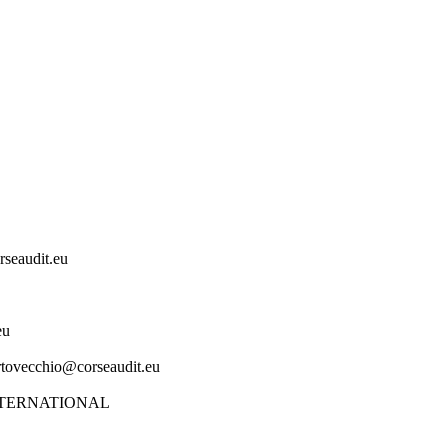
eaudit.eu
eu
ecchio@corseaudit.eu
NTERNATIONAL