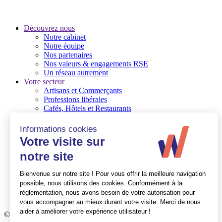
Découvrez nous
Notre cabinet
Notre équipe
Nos partenaires
Nos valeurs & engagements RSE
Un réseau autrement
Votre secteur
Artisans et Commerçants
Professions libérales
Cafés, Hôtels et Restaurants
TPE
PME / PMI
Associations et Fondations
Nos expertises
Audit/commissaire aux comptes
Conseil en gestion d’entreprise
Social
Ressources Humaines
Quelques références
Mag expert
© Walter France