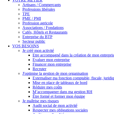
VOTRE MÉTIER
Artisans / Commerçants
Professions libérales
TPE
PME / PMI
Profession agricole
Associations / Fondations
Cafés, Hôtels et Restaurants
Entreprise du BTP
Secteur public
VOS BESOINS
Je créé mon activité
Etre accompagné dans la création de mon entrepri
Evaluer mon entreprise
Financer mon entreprise
Recruter
J'optimise la gestion de mon organisation
Externaliser ma fonction comptable, fiscale, juridi
Mise en place de tableaux de bord
Réduire mes coûts
M’accompagner dans ma gestion RH
Être formé et former mon équipe
Je maîtrise mes risques
Audit social de mon activité
Respecter mes obligations sociales