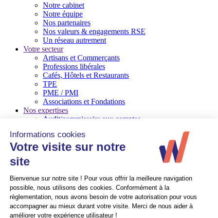
Notre cabinet
Notre équipe
Nos partenaires
Nos valeurs & engagements RSE
Un réseau autrement
Votre secteur
Artisans et Commerçants
Professions libérales
Cafés, Hôtels et Restaurants
TPE
PME / PMI
Associations et Fondations
Nos expertises
Audit/commissaire aux comptes
Conseil en gestion d’entreprise
Social
Ressources Humaines
Quelques références
Mag expert
© Walter France
Crédits
Mentions légales
Recrutement