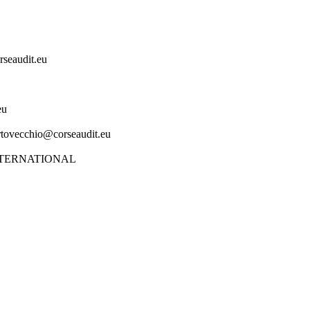
eaudit.eu
eu
ecchio@corseaudit.eu
NTERNATIONAL