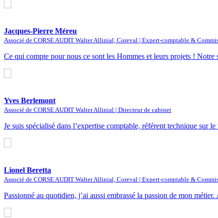
Jacques-Pierre Méreu
Associé de CORSE AUDIT Walter Allinial, Coreval | Expert-comptable & Commis
Ce qui compte pour nous ce sont les Hommes et leurs projets ! Notre s
Yves Berlemont
Associé de CORSE AUDIT Walter Allinial | Directeur de cabinet
Je suis spécialisé dans l’expertise comptable, référent technique sur le
Lionel Beretta
Associé de CORSE AUDIT Walter Allinial, Coreval | Expert-comptable & Commis
Passionné au quotidien, j’ai aussi embrassé la passion de mon métier.