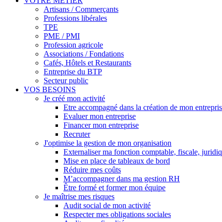
VOTRE MÉTIER
Artisans / Commerçants
Professions libérales
TPE
PME / PMI
Profession agricole
Associations / Fondations
Cafés, Hôtels et Restaurants
Entreprise du BTP
Secteur public
VOS BESOINS
Je créé mon activité
Etre accompagné dans la création de mon entrepri
Evaluer mon entreprise
Financer mon entreprise
Recruter
J'optimise la gestion de mon organisation
Externaliser ma fonction comptable, fiscale, juridi
Mise en place de tableaux de bord
Réduire mes coûts
M’accompagner dans ma gestion RH
Être formé et former mon équipe
Je maîtrise mes risques
Audit social de mon activité
Respecter mes obligations sociales