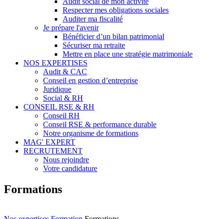
Audit social de mon activité
Respecter mes obligations sociales
Auditer ma fiscalité
Je prépare l'avenir
Bénéficier d’un bilan patrimonial
Sécuriser ma retraite
Mettre en place une stratégie matrimoniale
NOS EXPERTISES
Audit & CAC
Conseil en gestion d’entreprise
Juridique
Social & RH
CONSEIL RSE & RH
Conseil RH
Conseil RSE & performance durable
Notre organisme de formations
MAG' EXPERT
RECRUTEMENT
Nous rejoindre
Votre candidature
Formations
Nos expertises
Formation
Formations