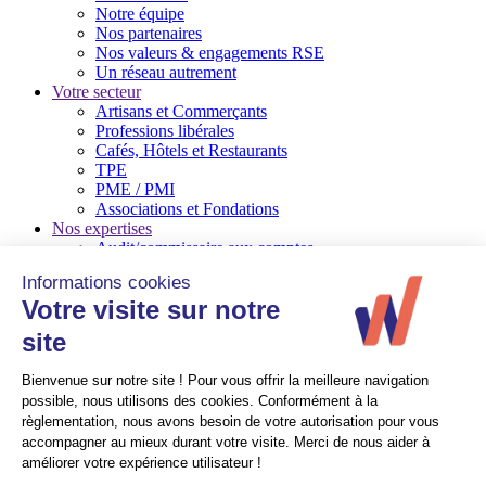
Notre équipe
Nos partenaires
Nos valeurs & engagements RSE
Un réseau autrement
Votre secteur
Artisans et Commerçants
Professions libérales
Cafés, Hôtels et Restaurants
TPE
PME / PMI
Associations et Fondations
Nos expertises
Audit/commissaire aux comptes
Conseil en gestion d’entreprise
Social
Ressources Humaines
Quelques références
Mag expert
© Walter France
Crédits
Mentions légales
Recrutement
Politique de confidentialité