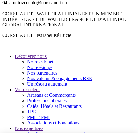
64 - portovecchio@corseaudit.eu
CORSE AUDIT WALTER ALLINIAL EST UN MEMBRE
INDÉPENDANT DE WALTER FRANCE ET D’ALLINIAL
GLOBAL INTERNATIONAL
CORSE AUDIT est labellisé Lucie
Découvrez nous
Notre cabinet
Notre équipe
Nos partenaires
Nos valeurs & engagements RSE
Un réseau autrement
Votre secteur
Artisans et Commerçants
Professions libérales
Cafés, Hôtels et Restaurants
TPE
PME / PMI
Associations et Fondations
Nos expertises
Audit/commissaire aux comptes