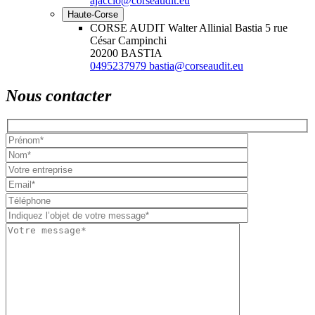
ajaccio@corseaudit.eu
Haute-Corse
CORSE AUDIT Walter Allinial Bastia
5 rue
César Campinchi
20200 BASTIA
0495237979
bastia@corseaudit.eu
Nous contacter
Please
leave
this
field
empty.