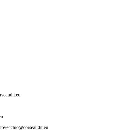
eaudit.eu
eu
ecchio@corseaudit.eu