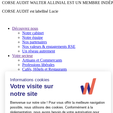
CORSE AUDIT WALTER ALLINIAL EST UN MEMBRE INDÉ
CORSE AUDIT est labellisé Lucie
Découvrez nous
Notre cabinet
Notre équipe
Nos partenaires
Nos valeurs & engagements RSE
Un réseau autrement
Votre secteur
Artisans et Commerçants
Professions libérales
Cafés, Hôtels et Restaurants
TPE
PME / PMI
Associations et Fondations
Nos expertises
Audit/commissaire aux comptes
Conseil en gestion d’entreprise
Social
Ressources Humaines
Quelques références