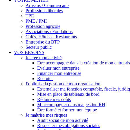
VOTRE MÉTIER
Artisans / Commerçants
Professions libérales
TPE
PME / PMI
Profession agricole
Associations / Fondations
Cafés, Hôtels et Restaurants
Entreprise du BTP
Secteur public
VOS BESOINS
Je créé mon activité
Etre accompagné dans la création de mon entrepri
Evaluer mon entreprise
Financer mon entreprise
Recruter
J'optimise la gestion de mon organisation
Externaliser ma fonction comptable, fiscale, juridi
Mise en place de tableaux de bord
Réduire mes coûts
M’accompagner dans ma gestion RH
Être formé et former mon équipe
Je maîtrise mes risques
Audit social de mon activité
Respecter mes obligations sociales