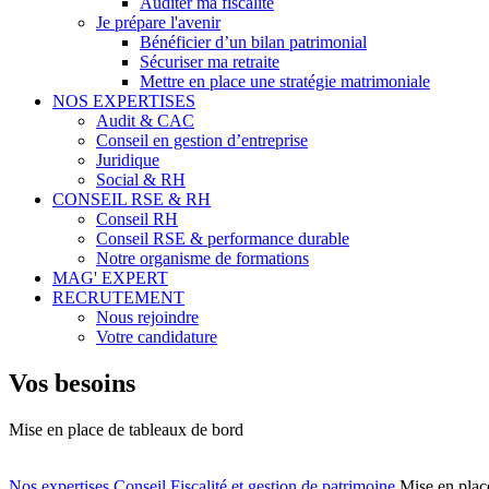
Auditer ma fiscalité
Je prépare l'avenir
Bénéficier d’un bilan patrimonial
Sécuriser ma retraite
Mettre en place une stratégie matrimoniale
NOS EXPERTISES
Audit & CAC
Conseil en gestion d’entreprise
Juridique
Social & RH
CONSEIL RSE & RH
Conseil RH
Conseil RSE & performance durable
Notre organisme de formations
MAG' EXPERT
RECRUTEMENT
Nous rejoindre
Votre candidature
Vos besoins
Mise en place de tableaux de bord
Nos expertises
Conseil Fiscalité et gestion de patrimoine
Mise en plac