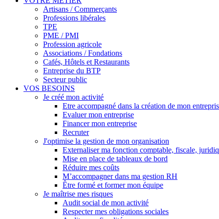
VOTRE MÉTIER
Artisans / Commerçants
Professions libérales
TPE
PME / PMI
Profession agricole
Associations / Fondations
Cafés, Hôtels et Restaurants
Entreprise du BTP
Secteur public
VOS BESOINS
Je créé mon activité
Etre accompagné dans la création de mon entrepri
Evaluer mon entreprise
Financer mon entreprise
Recruter
J'optimise la gestion de mon organisation
Externaliser ma fonction comptable, fiscale, juridi
Mise en place de tableaux de bord
Réduire mes coûts
M’accompagner dans ma gestion RH
Être formé et former mon équipe
Je maîtrise mes risques
Audit social de mon activité
Respecter mes obligations sociales