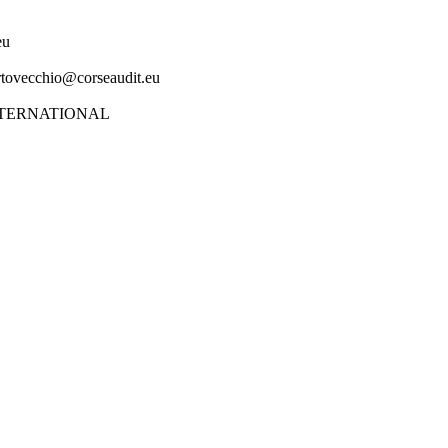
eu
ecchio@corseaudit.eu
NTERNATIONAL