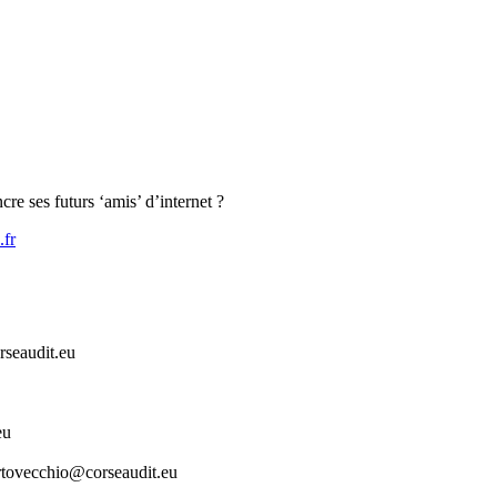
cre ses futurs ‘amis’ d’internet ?
.fr
eaudit.eu
eu
ecchio@corseaudit.eu