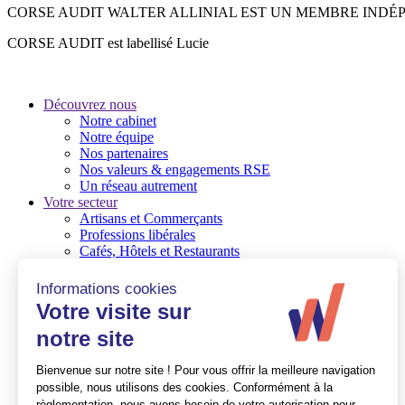
CORSE AUDIT WALTER ALLINIAL EST UN MEMBRE INDÉ
CORSE AUDIT est labellisé Lucie
Découvrez nous
Notre cabinet
Notre équipe
Nos partenaires
Nos valeurs & engagements RSE
Un réseau autrement
Votre secteur
Artisans et Commerçants
Professions libérales
Cafés, Hôtels et Restaurants
TPE
PME / PMI
Associations et Fondations
Nos expertises
Audit/commissaire aux comptes
Conseil en gestion d’entreprise
Social
Ressources Humaines
Quelques références