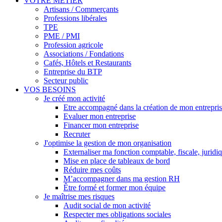
VOTRE MÉTIER
Artisans / Commerçants
Professions libérales
TPE
PME / PMI
Profession agricole
Associations / Fondations
Cafés, Hôtels et Restaurants
Entreprise du BTP
Secteur public
VOS BESOINS
Je créé mon activité
Etre accompagné dans la création de mon entrepri
Evaluer mon entreprise
Financer mon entreprise
Recruter
J'optimise la gestion de mon organisation
Externaliser ma fonction comptable, fiscale, juridi
Mise en place de tableaux de bord
Réduire mes coûts
M’accompagner dans ma gestion RH
Être formé et former mon équipe
Je maîtrise mes risques
Audit social de mon activité
Respecter mes obligations sociales