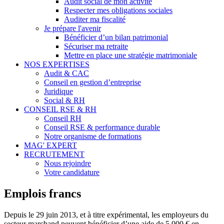
Audit social de mon activité
Respecter mes obligations sociales
Auditer ma fiscalité
Je prépare l'avenir
Bénéficier d’un bilan patrimonial
Sécuriser ma retraite
Mettre en place une stratégie matrimoniale
NOS EXPERTISES
Audit & CAC
Conseil en gestion d’entreprise
Juridique
Social & RH
CONSEIL RSE & RH
Conseil RH
Conseil RSE & performance durable
Notre organisme de formations
MAG' EXPERT
RECRUTEMENT
Nous rejoindre
Votre candidature
Emplois francs
Depuis le 29 juin 2013, et à titre expérimental, les employeurs du
secteur marchand peuvent bénéficier d’une aide de 5 000 € en