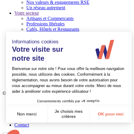
Nos valeurs & engagements RSE
Un réseau autrement
Votre secteur
Artisans et Commerçants
Professions libérales
Cafés, Hôtels et Restaurants
TPE
PME / PMI
Associations et Fondations
Nos expertises
Audit/commissaire aux comptes
Conseil en gestion d’entreprise
Social
Ressources Humaines
Quelques références
Mag expert
© Walter France
Crédits
Mentions légales
Recrutement
Politique de confidentialité
Contact