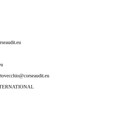
eaudit.eu
eu
ecchio@corseaudit.eu
NTERNATIONAL