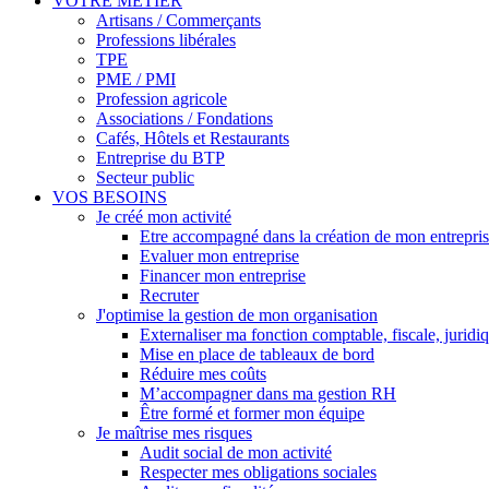
VOTRE MÉTIER
Artisans / Commerçants
Professions libérales
TPE
PME / PMI
Profession agricole
Associations / Fondations
Cafés, Hôtels et Restaurants
Entreprise du BTP
Secteur public
VOS BESOINS
Je créé mon activité
Etre accompagné dans la création de mon entrepri
Evaluer mon entreprise
Financer mon entreprise
Recruter
J'optimise la gestion de mon organisation
Externaliser ma fonction comptable, fiscale, juridi
Mise en place de tableaux de bord
Réduire mes coûts
M’accompagner dans ma gestion RH
Être formé et former mon équipe
Je maîtrise mes risques
Audit social de mon activité
Respecter mes obligations sociales