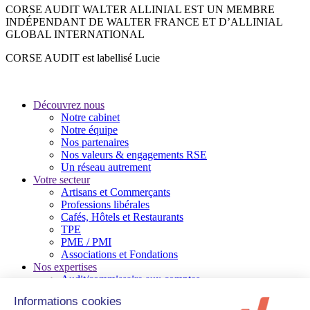
CORSE AUDIT WALTER ALLINIAL EST UN MEMBRE
INDÉPENDANT DE WALTER FRANCE ET D’ALLINIAL
GLOBAL INTERNATIONAL
CORSE AUDIT est labellisé Lucie
Découvrez nous
Notre cabinet
Notre équipe
Nos partenaires
Nos valeurs & engagements RSE
Un réseau autrement
Votre secteur
Artisans et Commerçants
Professions libérales
Cafés, Hôtels et Restaurants
TPE
PME / PMI
Associations et Fondations
Nos expertises
Audit/commissaire aux comptes
Conseil en gestion d’entreprise
Social